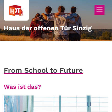
Zum Inhalt springen
Haus der offenen Tür Sinzig
From School to Future
Was ist das?