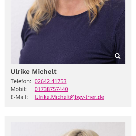
Ulrike
Michelt
Telefon:
02642 41753
Mobil:
01738757440
E-Mail:
Ulrike.Michelt@bgv-trier.de