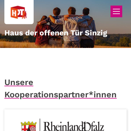
Zum Inhalt springen
Haus der offenen Tür Sinzig
Unsere
Kooperationspartner*innen